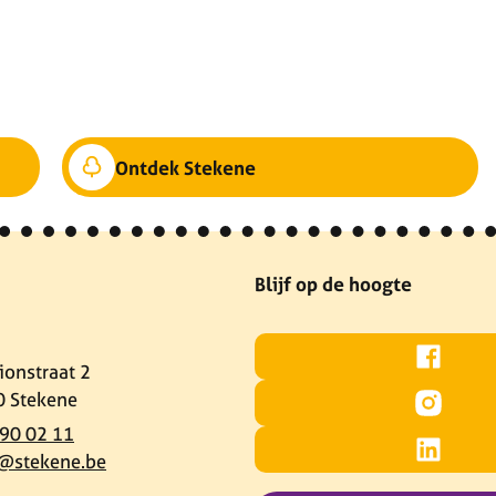
Ontdek Stekene
www-social-title
Blijf op de hoogte
Facebook
ionstraat 2
0
Stekene
Instagram
90 02 11
@
stekene.be
LinkedIn