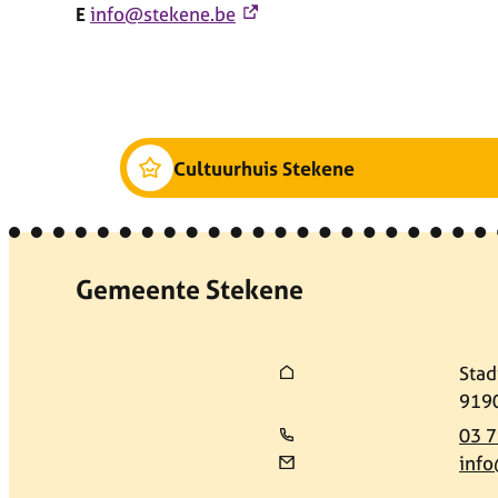
E
info@stekene.be
Cultuurhuis Stekene
Contact & openingsuren
Gemeente Stekene
Adres
Stad
,
919
03 7
info