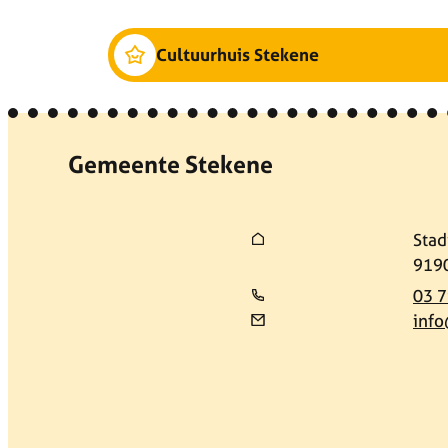
Cultuurhuis Stekene
Contact & openingsuren
Gemeente Stekene
Adres
Stad
,
919
03 7
info