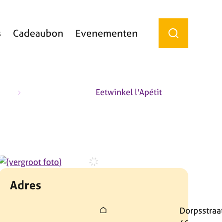
s
Cadeaubon
Evenementen
Zoek tonen / 
Eetwinkel l'Apétit
Adres
Adres
Dorpsstraa