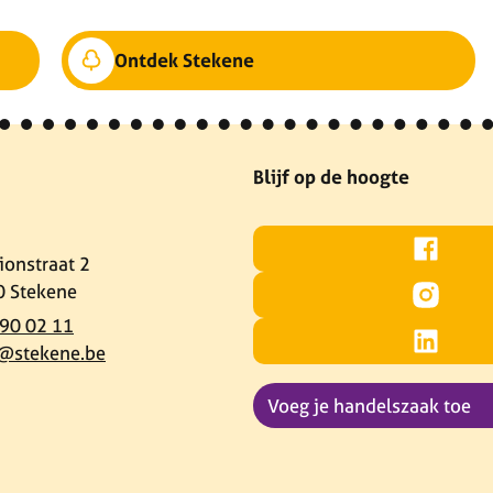
Ontdek Stekene
www-social-title
Blijf op de hoogte
Facebook
ionstraat 2
0
Stekene
Instagram
90 02 11
@
stekene.be
LinkedIn
Voeg je handelszaak toe