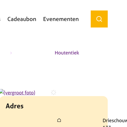
s
Cadeaubon
Evenementen
Zoek tonen / 
Houtentiek
Adres
Adres
Drieschou