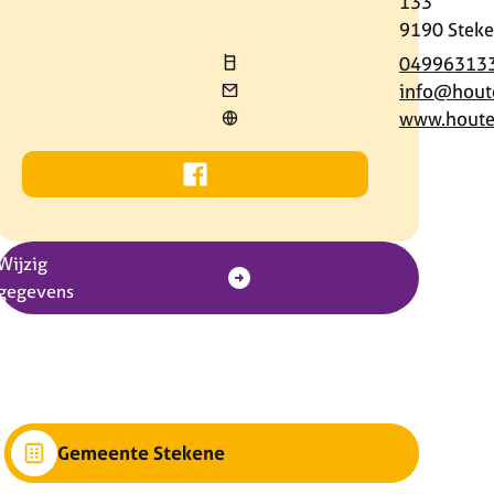
133
,
9190
Stek
04996313
info
@
hout
Website
www.houte
Facebook
Houtentiek
Wijzig
gegevens
Gemeente Stekene