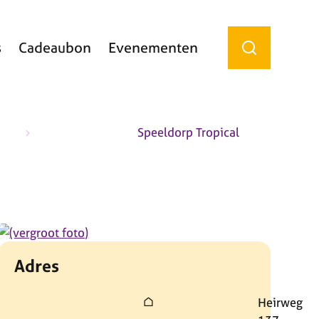
s
Cadeaubon
Evenementen
Zoek tonen / 
Speeldorp Tropical
Adres
Adres
Heirweg